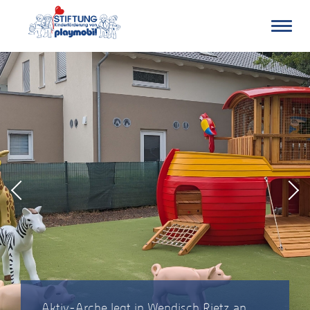
Stiftung
Kinderförderung
von
PLAYMOBIL
Aktiv-Arche legt in Wendisch Rietz an