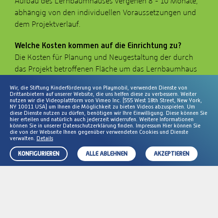
Aufbau des Lernbaumhauses vergehen 8 - 10 Monate,
abhängig von den individuellen Voraussetzungen und
dem Projektverlauf.
Welche Kosten kommen auf die Einrichtung zu?
Die Kosten für Planung und Neugestaltung der durch
das Projekt betroffenen Fläche um das Lernbaumhaus
übernimmt die Stiftung.
Wir, die Stiftung Kinderförderung von Playmobil, verwenden Dienste von
Drittanbietern auf unserer Website, die uns helfen diese zu verbessern. Weiter
nutzen wir die Videoplattform von Vimeo Inc. (555 West 18th Street, New York,
Gibt es vertragliche Vereinbarungen zwischen
NY 10011 USA) um Ihnen die Möglichkeit zu bieten Videos abzuspielen. Um
Einrichtung und Stiftung?
diese Dienste nutzen zu dürfen, benötigen wir Ihre Einwilligung. Diese können Sie
hier erteilen und natürlich auch jederzeit widerrufen. Weitere Informationen
Die Stiftung schenkt der Einrichtung das Spielgerät. Dies
können Sie in unserer Datenschutzerklärung finden. Impressum Hier können Sie
die von der Webseite Ihnen gegenüber verwendeten Cookies und Dienste
wird in einer notariellen Beurkundung dokumentiert.
verwalten.
Details
KONFIGURIEREN
ALLE ABLEHNEN
AKZEPTIEREN
PROZESS AKTIVPROJEKTE